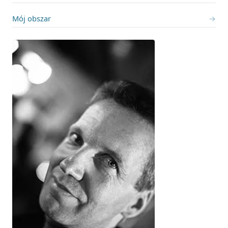
Mój obszar
→