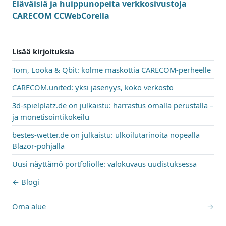
Eläväisiä ja huippunopeita verkkosivustoja
CARECOM CCWebCorella
Lisää kirjoituksia
Tom, Looka & Qbit: kolme maskottia CARECOM-perheelle
CARECOM.united: yksi jäsenyys, koko verkosto
3d-spielplatz.de on julkaistu: harrastus omalla perustalla –
ja monetisointikokeilu
bestes-wetter.de on julkaistu: ulkoilutarinoita nopealla
Blazor-pohjalla
Uusi näyttämö portfoliolle: valokuvaus uudistuksessa
← Blogi
Oma alue
→