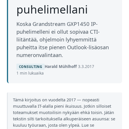
puhelimellani
Koska Grandstream GXP1450 IP-
puhelimelleni ei ollut sopivaa CTI-
liitäntää, ohjelmoin lyhyemmittä
puheitta itse pienen Outlook-lisäosan
numeronvalintaan.
Harald Mühlhoff
·
3.3.2017
·
CONSULTING
1 min lukuaika
Tämä kirjoitus on vuodelta 2017 — nopeasti
muuttuvalla IT-alalla pieni ikuisuus. Jotkin silloiset
toteamukset muotoilisin nykyään ehkä toisin. Jätän
tekstin silti tarkoituksella alkuperäiseen asuunsa: se
kuuluu työuraan, josta olen ylpeä. Lue se