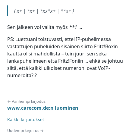
{ x+ | *x+ | *xx*x+ | **x+ }
Sen jälkeen voi valita myös
**1
…
PS: Luettuani toistuvasti, ettei IP-puhelimessa
vastattujen puheluiden sisäinen siirto Fritz!Boxin
kautta olisi mahdollista – tein juuri sen sekä
lankapuhelimeen että Fritz!Foniin ... ehkä se johtuu
siitä, että kaikki ulkoiset numeroni ovat VoIP-
numeroita?!?
← Vanhempi kirjoitus
www.carecom.de:n luominen
Kaikki kirjoitukset
Uudempi kirjoitus →