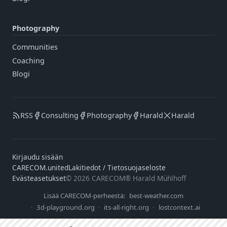
Photography
Communities
Coaching
Blogi
RSS
Consulting
Photography
Harald
Harald
Kirjaudu sisään
CARECOM.united
Lakitiedot / Tietosuojaseloste
Evästeasetukset
© 2026 CARECOM® Harald Mühlhoff
Lisää CARECOM-perheestä:
best-weather.com
3d-playground.org
its-all-right.org
lostcontext.ai