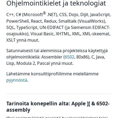
Ohjelmointikielet ja teknologiat
®
C++, C# (Microsoft
.NET), CSS, Dojo, Dijit, JavaScript,
PowerShell, React, Redux, Smalltalk (Visual­Works),
SQL, TypeScript, UN-EDIFACT (ja Siemensin EDIFACT-
osajoukko), Visual Basic, XHTML, XML, XML-skeemat,
XSLT ynnä muut.
Satunnaisesti tai aiemmissa projekteissa käytettyjä
ohjelmointikieliä: Assembler (
6502
, 80x86), C, Java,
Lisp, Modula 2, Pascal ynnä muut.
Lähetämme konsulttiprofiilimme mielellämme
pyynnöstä
.
Tarinoita konepellin alta: Apple ][ & 6502-
assembly