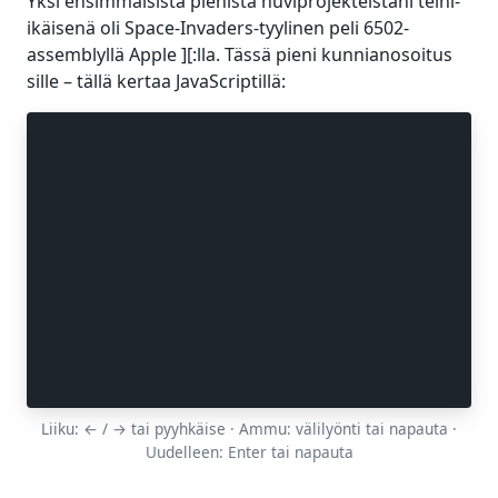
Yksi ensimmäisistä pienistä huviprojekteistani teini-
ikäisenä oli Space-Invaders-tyylinen peli 6502-
assemblyllä Apple ][:lla. Tässä pieni kunnianosoitus
sille – tällä kertaa JavaScriptillä:
Liiku: ← / → tai pyyhkäise · Ammu: välilyönti tai napauta ·
Uudelleen: Enter tai napauta