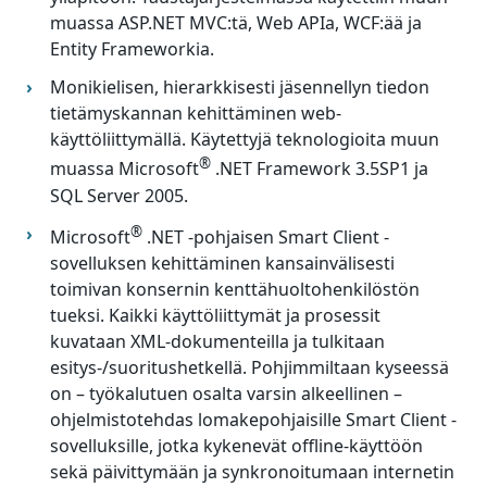
muassa ASP.NET MVC:tä, Web APIa, WCF:ää ja
Entity Frameworkia.
Monikielisen, hierarkkisesti jäsennellyn tiedon
tietämyskannan kehittäminen web-
käyttöliittymällä. Käytettyjä teknologioita muun
®
muassa Microsoft
.NET Framework 3.5SP1 ja
SQL Server 2005.
®
Microsoft
.NET -pohjaisen Smart Client -
sovelluksen kehittäminen kansainvälisesti
toimivan konsernin kenttähuoltohenkilöstön
tueksi. Kaikki käyttöliittymät ja prosessit
kuvataan XML-dokumenteilla ja tulkitaan
esitys-/suoritushetkellä. Pohjimmiltaan kyseessä
on – työkalutuen osalta varsin alkeellinen –
ohjelmistotehdas lomakepohjaisille Smart Client -
sovelluksille, jotka kykenevät offline-käyttöön
sekä päivittymään ja synkronoitumaan internetin