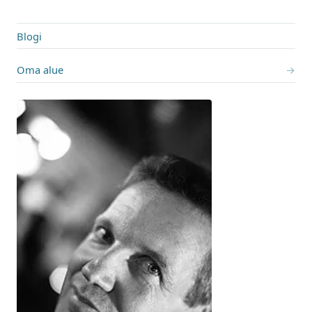
Blogi
Oma alue
→