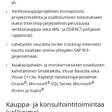
yli.
Verkkokauppaprojektien konseptointi,
projektinhallinta ja osallistuminen toteutukseen
(kaksi Intershop-järjestelmiin perustuvaa
verkkokauppaa sekä XML- ja EDIFACT-pohjaiset
rajapinnat).
Lähetysten seuranta (order tracking) internetin
kautta sisältäen online-yhteyden SAP R/3 -
järjestelmään.
Asiakas/palvelin- ja monikerroksisten sovellusten
kehittäminen Smalltalkilla, Visual Basicilla sekä
Visual C++:lla. Käytetyt tietokantajärjestelmät:
®
®
®
Oracle
, Microsoft
SQL Server, Microsoft
®
Access ja Gupta
.
Kauppa- ja konsultointitoimintaa