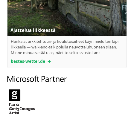
Ajattelua liikkeessä
Hankalat arkkitehtuuri- ja koulutusaiheet käyn mieluiten läpi
liikkeellä — walk-and-talk polulla neuvotteluhuoneen sijaan.
Minne minua vetää ulos, näet toiselta sivustoltani:
bestes-wetter.de
→