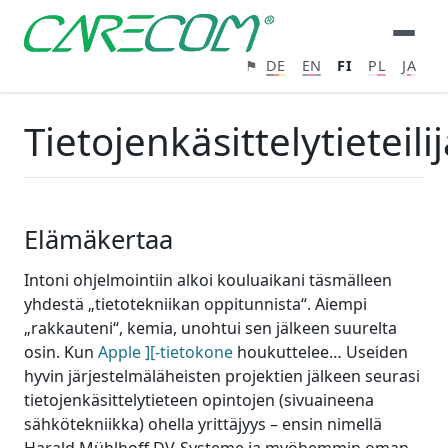
⚑
DE
EN
FI
PL
JA
Tietojenkäsittelytieteili
Elämäkertaa
Intoni ohjelmointiin alkoi kouluaikani täsmälleen
yhdestä „tietotekniikan oppitunnista“. Aiempi
„rakkauteni“, kemia, unohtui sen jälkeen suurelta
osin. Kun
Apple ][-tietokone
houkuttelee… Useiden
hyvin järjestelmäläheisten projektien jälkeen seurasi
tietojenkäsittelytieteen opintojen (sivuaineena
sähkötekniikka) ohella yrittäjyys – ensin nimellä
Harald Mühlhoff DV-Systeme ja myöhemmin oman