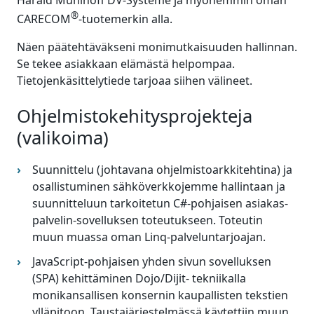
®
CARECOM
-tuotemerkin alla.
Näen päätehtäväkseni monimutkaisuuden hallinnan.
Se tekee asiakkaan elämästä helpompaa.
Tietojenkäsittelytiede tarjoaa siihen välineet.
Ohjelmistokehitysprojekteja
(valikoima)
Suunnittelu (johtavana ohjelmistoarkkitehtina) ja
osallistuminen sähköverkkojemme hallintaan ja
suunnitteluun tarkoitetun C#-pohjaisen asiakas-
palvelin-sovelluksen toteutukseen. Toteutin
muun muassa oman Linq-palveluntarjoajan.
JavaScript-pohjaisen yhden sivun sovelluksen
(SPA) kehittäminen Dojo/Dijit- tekniikalla
monikansallisen konsernin kaupallisten tekstien
ylläpitoon. Taustajärjestelmässä käytettiin muun