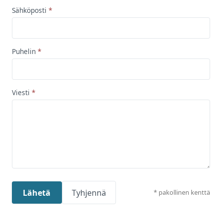
Sähköposti
Puhelin
Viesti
Lähetä
Tyhjennä
* pakollinen kenttä