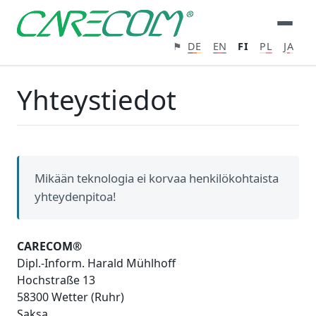
⚑
DE
EN
FI
PL
JA
Yhteystiedot
Mikään teknologia ei korvaa henkilökohtaista
yhteydenpitoa!
CARECOM®
Dipl.-Inform. Harald Mühlhoff
Hochstraße 13
58300 Wetter (Ruhr)
Saksa