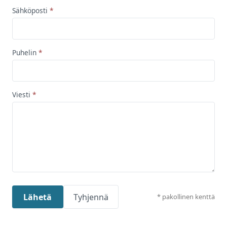
Sähköposti
Puhelin
Viesti
Lähetä
Tyhjennä
* pakollinen kenttä