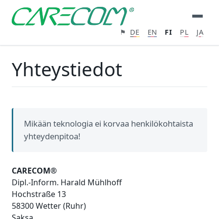
⚑
DE
EN
FI
PL
JA
Yhteystiedot
Mikään teknologia ei korvaa henkilökohtaista
yhteydenpitoa!
CARECOM®
Dipl.-Inform. Harald Mühlhoff
Hochstraße 13
58300 Wetter (Ruhr)
Saksa