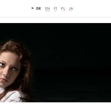
⚑
DE
EN
FI
PL
JA