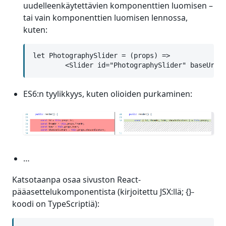
uudelleenkäytettävien komponenttien luomisen –
tai vain komponenttien luomisen lennossa,
kuten:
let PhotographySlider = (props) =>

        <Slider id="PhotographySlider" baseUrl=
ES6:n tyylikkyys, kuten olioiden purkaminen:
…
Katsotaanpa osaa sivuston React-
pääasettelukomponentista (kirjoitettu JSX:llä; {}-
koodi on TypeScriptiä):