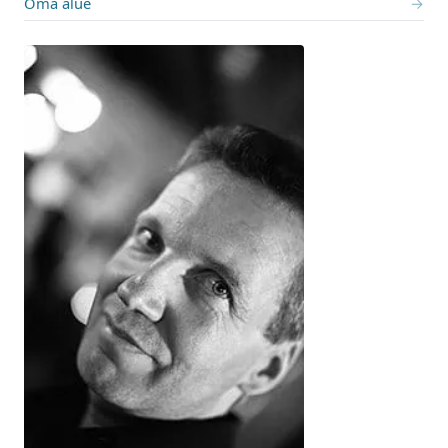
Oma alue
→