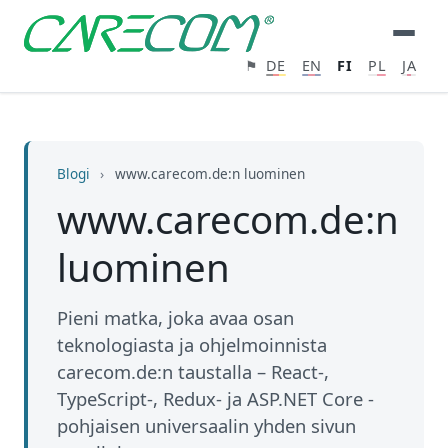
⚑
DE
EN
FI
PL
JA
Blogi
›
www.carecom.de:n luominen
www.carecom.de:n
luominen
Pieni matka, joka avaa osan
teknologiasta ja ohjelmoinnista
carecom.de:n taustalla – React-,
TypeScript-, Redux- ja ASP.NET Core -
pohjaisen universaalin yhden sivun