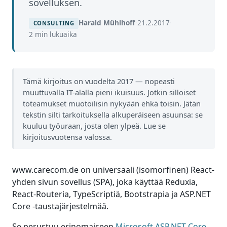
sovelluksen.
Harald Mühlhoff
·
21.2.2017
·
CONSULTING
2 min lukuaika
Tämä kirjoitus on vuodelta 2017 — nopeasti
muuttuvalla IT-alalla pieni ikuisuus. Jotkin silloiset
toteamukset muotoilisin nykyään ehkä toisin. Jätän
tekstin silti tarkoituksella alkuperäiseen asuunsa: se
kuuluu työuraan, josta olen ylpeä. Lue se
kirjoitusvuotensa valossa.
www.carecom.de on universaali (isomorfinen) React-
yhden sivun sovellus (SPA), joka käyttää Reduxia,
React-Routeria, TypeScriptiä, Bootstrapia ja ASP.NET
Core -taustajärjestelmää.
Se perustuu erinomaiseen
Microsoft ASP.NET Core