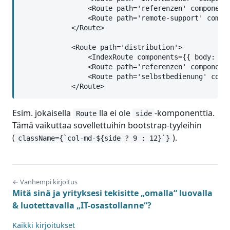
                <Route path='referenzen' components
                <Route path='remote-support' compon
            </Route>

            <Route path='distribution'>

                <IndexRoute components={{ body: Dis
                <Route path='referenzen' components
                <Route path='selbstbedienung' compo
            </Route>
Esim. jokaisella
lla ei ole
-komponenttia.
Route
side
Tämä vaikuttaa sovellettuihin bootstrap-tyyleihin
(
).
className={`col-md-${side ? 9 : 12}`}
← Vanhempi kirjoitus
Mitä sinä ja yrityksesi tekisitte „omalla“ luovalla
& luotettavalla „IT-osastollanne“?
Kaikki kirjoitukset