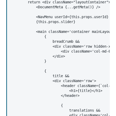
        return <div className="layoutContainer">

            <DocumentMeta {...getMeta()} />

            <NavMenu userId={this.props.userId} isL
            {this.props.slider}

            <main className='container mainLayoutCo
                {

                    breadCrumb &&

                    <div className='row hidden-xs h
                        <div className='col-md-6 br
                    </div>

                }

                {

                    title &&

                    <div className='row'>

                        <header className={`col-md 
                            <h1>{title}</h1>

                        </header>

                        {

                            translations &&

                            <div className='col-xs-