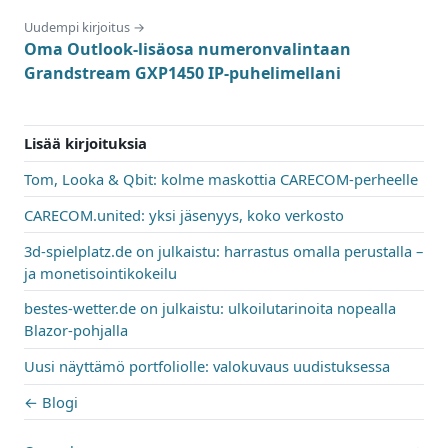
Uudempi kirjoitus →
Oma Outlook-lisäosa numeronvalintaan
Grandstream GXP1450 IP-puhelimellani
Lisää kirjoituksia
Tom, Looka & Qbit: kolme maskottia CARECOM-perheelle
CARECOM.united: yksi jäsenyys, koko verkosto
3d-spielplatz.de on julkaistu: harrastus omalla perustalla –
ja monetisointikokeilu
bestes-wetter.de on julkaistu: ulkoilutarinoita nopealla
Blazor-pohjalla
Uusi näyttämö portfoliolle: valokuvaus uudistuksessa
← Blogi