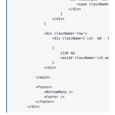
                                <span className='gl
                            </div>

                        }

                    </div>

                }

                <div className='row'>

                    <div className={`col- md - ${si
                    {

                        side &&

                        <aside className='col-md-3'
                    }

                </div>

            </main>

            <footer>

                <BottomMenu />

                <Footer />

            </footer>

        </div>