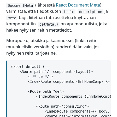
(lähteestä
React Document Meta
)
DocumentMeta
varmistaa, että tiedot kuten
,
ja
title
description
-tagit liitetään tätä asettelua käyttävään
meta
komponenttiin.
on apumoduulista, joka
getMeta()
hakee nykyisen reitin metatiedot.
Murupolku, otsikko ja käännökset (linkit reitin
muunkielisiin versioihin) renderöidään vain, jos
nykyinen reitti tarjoaa ne.
export default (

    <Route path='/' component={Layout}>

        { /* de */ }

        <IndexRoute components={EnhHomeComp} />

        <Route path="de">

            <IndexRoute components={EnhHomeComp} />
            <Route path='consulting'>

                <IndexRoute components={{ body: Con
                <Route path='informatiker' componen