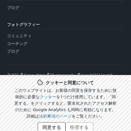
ブログ
フォトグラフィー
コミュニティ
コーチング
ブログ
RSS
Consulting
Photography
Harald
Harald
クッキーと同意について
このウェブサイトは、お客様の同意を保存するために技
術的に必要な
クッキー
を1つだけ使用しています。「同
ログイン
意する」をクリックすると、匿名化されたアクセス解析
CARECOM.united
法的事項 / プライバシーポリシー
Cookie設定
のために Google Analytics も同時に有効になります。
© 2026 CARECOM® Harald Mühlhoff
詳細は
法的事項のページ
をご覧ください。
CARECOMファミリーの他のサイト：
best-weather.com
同意する
拒否する
3d-playground.org
its-all-right.org
lostcontext.ai