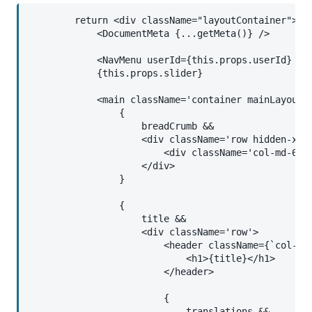
        return <div className="layoutContainer">

            <DocumentMeta {...getMeta()} />

            <NavMenu userId={this.props.userId} isL
            {this.props.slider}

            <main className='container mainLayoutCo
                {

                    breadCrumb &&

                    <div className='row hidden-xs h
                        <div className='col-md-6 br
                    </div>

                }

                {

                    title &&

                    <div className='row'>

                        <header className={`col-md 
                            <h1>{title}</h1>

                        </header>

                        {

                            translations &&
