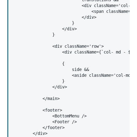
                            <div className='col-xs-
                                <span className='gl
                            </div>

                        }

                    </div>

                }

                <div className='row'>

                    <div className={`col- md - ${si
                    {

                        side &&

                        <aside className='col-md-3'
                    }

                </div>

            </main>

            <footer>

                <BottomMenu />

                <Footer />

            </footer>

        </div>