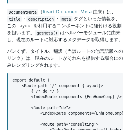
（
React Document Meta
由来）は、
DocumentMeta
・
・
タグといった情報を、
title
description
meta
この Layout を利用するコンポーネントに紐付ける役割
を担います。
はヘルパーモジュールに由来
getMeta()
し、現在のルートに対応するメタデータを取得します。
パンくず、タイトル、翻訳（当該ルートの他言語版への
リンク）は、現在のルートがそれらを提供する場合にの
みレンダリングされます。
export default (

    <Route path='/' component={Layout}>

        { /* de */ }

        <IndexRoute components={EnhHomeComp} />

        <Route path="de">

            <IndexRoute components={EnhHomeComp} />
            <Route path='consulting'>

                <IndexRoute components={{ body: Con