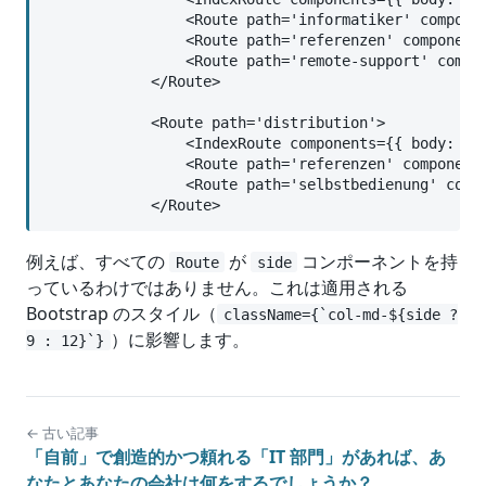
                <Route path='informatiker' componen
                <Route path='referenzen' components
                <Route path='remote-support' compon
            </Route>

            <Route path='distribution'>

                <IndexRoute components={{ body: Dis
                <Route path='referenzen' components
                <Route path='selbstbedienung' compo
            </Route>
例えば、すべての
が
コンポーネントを持
Route
side
っているわけではありません。これは適用される
Bootstrap のスタイル（
className={`col-md-${side ?
）に影響します。
9 : 12}`}
← 古い記事
「自前」で創造的かつ頼れる「IT 部門」があれば、あ
なたとあなたの会社は何をするでしょうか？