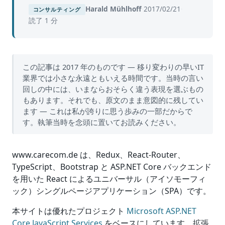
Harald Mühlhoff
·
2017/02/21
·
コンサルティング
読了 1 分
この記事は 2017 年のものです — 移り変わりの早いIT
業界では小さな永遠ともいえる時間です。当時の言い
回しの中には、いまならおそらく違う表現を選ぶもの
もあります。それでも、原文のまま意図的に残してい
ます — これは私が誇りに思う歩みの一部だからで
す。執筆当時を念頭に置いてお読みください。
www.carecom.de は、Redux、React-Router、
TypeScript、Bootstrap と ASP.NET Core バックエンド
を用いた React によるユニバーサル（アイソモーフィ
ック）シングルページアプリケーション（SPA）です。
本サイトは優れたプロジェクト
Microsoft ASP.NET
Core JavaScript Services
をベースにしています。拡張