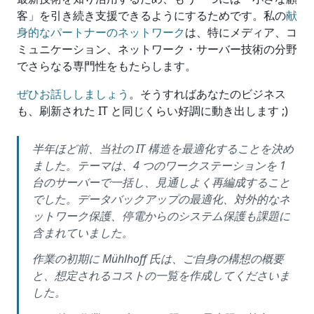
客」を引き続き支援できるようにするためです。私の
献
身的なパートナーのネットワーク
は、特にメディア、コ
ミュニケーション、ネットワーク・サーバー技術の分野
でさらなる専門性をもたらします。
ぜひお話ししましょう
。そうすればあなたのビジネス
も、刷新された IT と同じくらい好調に動き出します ;)
半年ほど前、当社の IT 構造を最適化することを決め
ました。テーマは、4 つのワークステーションを 1
台のサーバーで一括し、見通しよく再編成すること
でした。データバックアップの最適化、対外的なネ
ットワーク保護、停電からのシステム保護も課題に
含まれていました。
作業の初期に Mühlhoff 氏は、ご自身の構想の概要
と、想定されるコストの一覧を作成してくださいま
した。