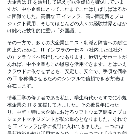
大企業は IT を活用して絶えず競争優位を確保していま
すが、中小企業にとってこれまでこれはしばしばはるか
に困難でした。高価な IT インフラ、高い固定費とプロ
ジェクト費用、そしてほとんどの人々の経験世界とはか
け離れた技術的に重い「外国語」。
その一方で、多くの大企業はコスト削減と障害への耐性
向上のために、IT インフラの一部を（社内または社外
の）クラウドへ移行しつつあります。適切なサポートが
あれば、中小企業もこの恩恵を活用できます。とはいえ
クラウドに依存せずとも、安定し、安全で、手頃な価格
の IT を稼働させるためのシンプルで信頼できる方法は
存在します。
情報工学の修了者である私は、学生時代からすでに小規
模企業の IT を支援してきました。その後長年にわた
り、中堅・特に大企業におけるソフトウェア開発とプロ
ジェクトマネジメントが私の重心となりました。それで
も IT インフラは常に視野に入れてきました。一つには
最新技術を知り活用するため、もう一つには「小さな顧