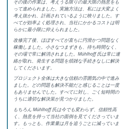
その後の作業は、考えうる限りの最大限の熱意をも
って進められました。実施方法は、私には大変よく
考え抜かれ、計画されているように映りました。す
べてが効率よく処理され、当社にかかるコストは明
らかに最小限に抑えられました。
改修完了後、ほぼすべてが直ちに円滑かつ問題なく
稼働しました。小さなつまずきも、待ち時間なく、
その場で常に解消されました。Mühlhoff 氏は常に連
絡が取れ、発生する問題を煩雑な手続きなしに解決
してくださいます。
プロジェクト全体は大きな信頼の雰囲気の中で進み
ました。どの問題も解決不能だと感じることは一度
もありませんでした。すべてに対し、ごく短時間の
うちに適切な解決策が見つかりました。
もちろん Mühlhoff 氏は今でも変わらず、信頼性高
く、熱意を持って当社の面倒を見てくださっていま
す。もっとも、作業量は月を追うごとに減っていま