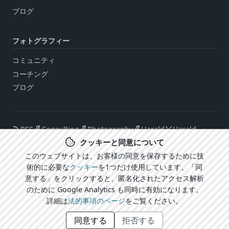
ブログ
フォトグラフィー
コミュニティ
コーチング
ブログ
RSS
Consulting
Photography
Harald
Harald
クッキーと同意について
このウェブサイトは、お客様の同意を保存するために技
術的に必要な
クッキー
を1つだけ使用しています。「同
ログイン
意する」をクリックすると、匿名化されたアクセス解析
CARECOM.united
法的事項 / プライバシーポリシー
Cookie設定
のために Google Analytics も同時に有効になります。
© 2026 CARECOM® Harald Mühlhoff
詳細は
法的事項のページ
をご覧ください。
CARECOMファミリーの他のサイト：
best-weather.com
同意する
拒否する
3d-playground.org
its-all-right.org
lostcontext.ai