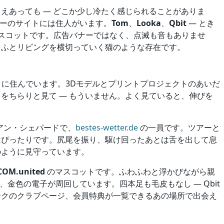
えあっても — どこか少し冷たく感じられることがありま
リーのサイトには住人がいます。
Tom
、
Looka
、
Qbit
— とき
スコットです。広告バナーではなく、点滅も音もありませ
、ふとリビングを横切っていく猫のような存在です。
に住んでいます。3Dモデルとプリントプロジェクトのあいだ
をちらりと見て — もういません。よく見ていると、伸びを
アン・シェパードで、
bestes-wetter.de
の一員です。ツアーと
はぴったりです。尻尾を振り、駆け回ったあとは舌を出して息
のように見守っています。
COM.united
のマスコットです。ふわふわと浮かびながら親
金色の電子が周回しています。四本足も毛皮もなし — Qbit
ークのクラブページ、会員特典が一覧できるあの場所で出会え