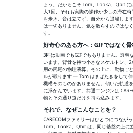
ょう。だからこそ Tom、Looka、Qb
大1回、それも実際の操作か少しの滞在時
を歩き、音は立てず、自分から退場しま
は一切ありません。気を散らすのではなく
す。
好奇心のある方へ：GIFではなく骨
3匹は動画でもGIFでもありません。透
います。背骨を持つ小さなスケルトン、2
用の尻尾の物理演算。その上に、動物ご
ルが載ります — Tom はまばたきをして伸
機構そのものがありません。傾いた軌道
に浮かんでいます。共通エンジンは CAR
物とその通り道だけを持ち込みます。
それで、なぜこんなことを？
CARECOMファミリーはひとつにつなが
Tom、Looka、Qbit は、同じ基盤の上