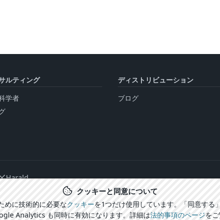
サルティング
ディストリビューション
科学者
ブログ
グ
Harald
クッキーと同意について
ために技術的に必要な
クッキー
を1つだけ使用しています。「同意する
ogle Analytics も同時に有効になります。詳細は
法的事項のページ
をご
CARECOM.united
法的事項 / プライバシーポリシー