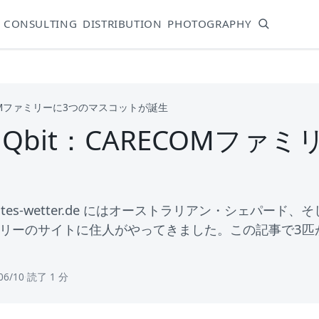
CONSULTING
DISTRIBUTION
PHOTOGRAPHY
ARECOMファミリーに3つのマスコットが誕生
 & Qbit：CARECOMフ
s-wetter.de にはオーストラリアン・シェパード、そして 
ミリーのサイトに住人がやってきました。この記事で3匹
06/10
·
読了 1 分