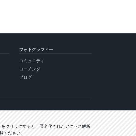
フォトグラフィー
コミュニティ
コーチング
ブログ
」をクリックすると、匿名化されたアクセス解析
覧ください。
Cookie設定
© 2026 CARECOM® Harald Mühlhoff