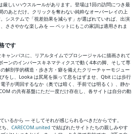
it には厳しいハウスルールがあります。登場は1回の訪問につき最
間のあとだけ。クリックを奪わない純粋なオーバーレイの上
す。システムで「視差効果を減らす」が選ばれていれば、出演
、ささやかな楽しみを — ペットにもこの家訓は適用されま
格です
明なキャンバスに、リアルタイムでプロシージャルに描画されて
ボーンのインバースキネマティクスで動く4本の脚、そして専
との解剖学的構造・歩き方・癖を備えたクリーチャーモジュー
びをし、Looka は尻尾を振って息をはずませ、Qbit には歩行
を電子が周回するなか（奥では暗く、手前では明るく）、静か
ECOM の共有基盤にただ一度だけ存在し、各サイトは自分の動
っているから — そしてそれが感じられるべきだからです。
に立ち、
CARECOM.united
で結ばれたサイトたちの親しみやす