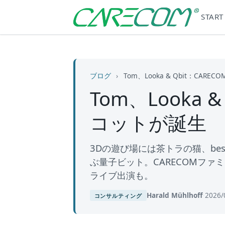
START
ブログ
›
Tom、Looka & Qbit：C
Tom、Looka
コットが誕生
3Dの遊び場には茶トラの猫、beste
ぶ量子ビット。CARECOMファ
ライブ出演も。
Harald Mühlhoff
·
2026/
コンサルティング