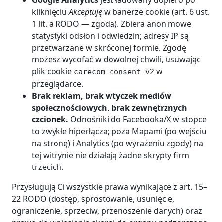
Google Analytics
jest ładowany dopiero po
kliknięciu
Akceptuję
w banerze cookie (art. 6 ust.
1 lit. a RODO — zgoda). Zbiera anonimowe
statystyki odsłon i odwiedzin; adresy IP są
przetwarzane w skróconej formie. Zgodę
możesz wycofać w dowolnej chwili, usuwając
plik cookie
w
carecom-consent-v2
przeglądarce.
Brak reklam, brak wtyczek mediów
społecznościowych, brak zewnętrznych
czcionek.
Odnośniki do Facebooka/X w stopce
to zwykłe hiperłącza; poza Mapami (po wejściu
na stronę) i Analytics (po wyrażeniu zgody) na
tej witrynie nie działają żadne skrypty firm
trzecich.
Przysługują Ci wszystkie prawa wynikające z art. 15–
22 RODO (dostęp, sprostowanie, usunięcie,
ograniczenie, sprzeciw, przenoszenie danych) oraz