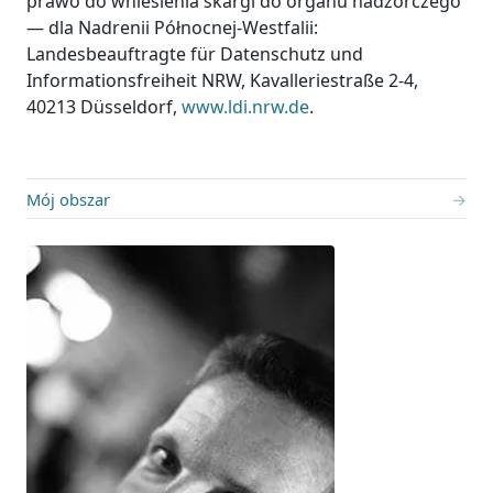
prawo do wniesienia skargi do organu nadzorczego
— dla Nadrenii Północnej-Westfalii:
Landesbeauftragte für Datenschutz und
Informationsfreiheit NRW, Kavalleriestraße 2-4,
40213 Düsseldorf,
www.ldi.nrw.de
.
Mój obszar
→