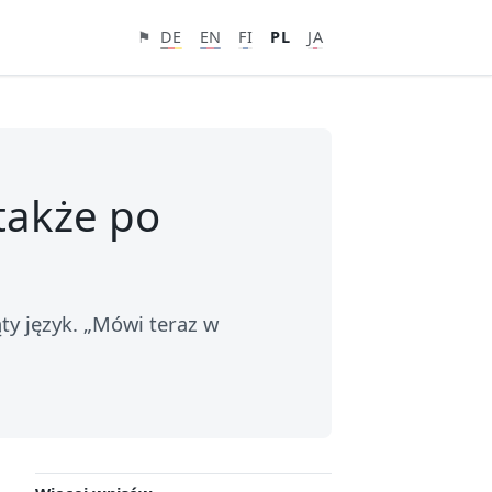
⚑
DE
EN
FI
PL
JA
także po
ty język. „Mówi teraz w