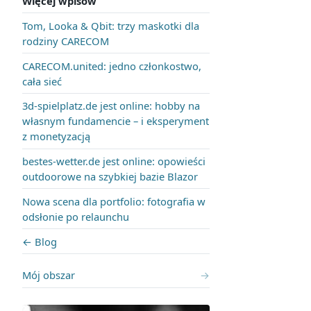
Więcej wpisów
Tom, Looka & Qbit: trzy maskotki dla
rodziny CARECOM
CARECOM.united: jedno członkostwo,
cała sieć
3d-spielplatz.de jest online: hobby na
własnym fundamencie – i eksperyment
z monetyzacją
bestes-wetter.de jest online: opowieści
outdoorowe na szybkiej bazie Blazor
Nowa scena dla portfolio: fotografia w
odsłonie po relaunchu
← Blog
Mój obszar
→