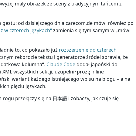
owyżej mały obrazek ze sceny z tradycyjnym tańcem z
 gestu: od dzisiejszego dnia carecom.de mówi również po
z w czterech językach“
zamienia się tym samym w „mówi
adnie to, co pokazało już
rozszerzenie do czterech
cznym rekordzie tekstu i generatorze źródeł sprawia, że
 dodatkowa kolumna“.
Claude Code
dodał japoński do
i XML wszystkich sekcji, uzupełnił prozę inline
ński wariant każdego istniejącego wpisu na blogu – a na
kich pięciu językach.
rogu przełączy się na 日本語 i zobaczy, jak czuje się