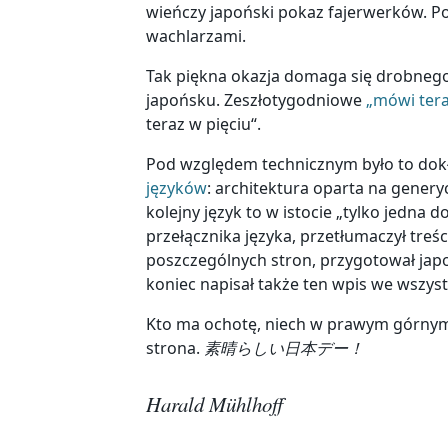
wieńczy japoński pokaz fajerwerków. P
wachlarzami.
Tak piękna okazja domaga się drobnego
japońsku. Zeszłotygodniowe
„mówi tera
teraz w pięciu“.
Pod względem technicznym było to dokł
języków
: architektura oparta na genery
kolejny język to w istocie „tylko jedna
przełącznika języka, przetłumaczył treśc
poszczególnych stron, przygotował japo
koniec napisał także ten wpis we wszyst
Kto ma ochotę, niech w prawym górnym 
strona.
素晴らしい日本デー！
Harald Mühlhoff