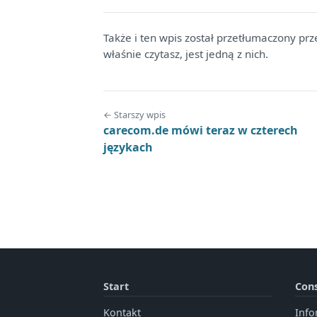
Także i ten wpis został przetłumaczony prz
właśnie czytasz, jest jedną z nich.
← Starszy wpis
carecom.de mówi teraz w czterech
językach
Start
Cons
Kontakt
Info