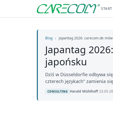
START
Blog
›
Japantag 2026: carecom.de mówi 
Japantag 2026:
japońsku
Dziś w Düsseldorfie odbywa się
czterech językach“ zamienia si
Harald Mühlhoff
·
23.05.2
CONSULTING