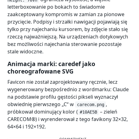
letterboxowanie po bokach to świadomie
zaakceptowany kompromis w zamian za pionowe
przycięcie. Podpisy i strzałki nawigacji pojawiają się
tylko przy najechaniu kursorem, by zdjęcie stało się
rzeczą najważniejszą. Na urządzeniach dotykowych
bez możliwości najechania sterowanie pozostaje
stale widoczne.
Animacja marki: caredef jako
choreografowane SVG
Favicon nie został zaprojektowany ręcznie, lecz
wygenerowany bezpośrednio z wordmarku: Claude
na podstawie profilu gęstości pikseli wyznaczył
obwiednię pierwszego „C“ w
,
carecom.png
próbkował dominujący kolor (
– zieleń
#10AE5B
CARECOM®) i wyrenderował z tego favikony 32×32,
64×64 i 192×192.