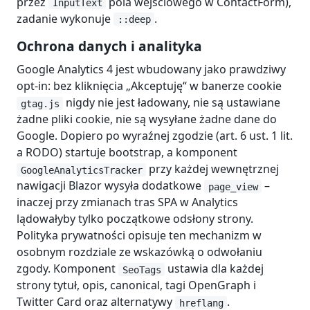
przez
pola wejściowego w ContactForm),
InputText
zadanie wykonuje
.
::deep
Ochrona danych i analityka
Google Analytics 4 jest wbudowany jako prawdziwy
opt-in: bez kliknięcia „Akceptuję“ w banerze cookie
nigdy nie jest ładowany, nie są ustawiane
gtag.js
żadne pliki cookie, nie są wysyłane żadne dane do
Google. Dopiero po wyraźnej zgodzie (art. 6 ust. 1 lit.
a RODO) startuje bootstrap, a komponent
przy każdej wewnętrznej
GoogleAnalyticsTracker
nawigacji Blazor wysyła dodatkowe
–
page_view
inaczej przy zmianach tras SPA w Analytics
lądowałyby tylko początkowe odsłony strony.
Polityka prywatności opisuje ten mechanizm w
osobnym rozdziale ze wskazówką o odwołaniu
zgody. Komponent
ustawia dla każdej
SeoTags
strony tytuł, opis, canonical, tagi OpenGraph i
Twitter Card oraz alternatywy
.
hreflang