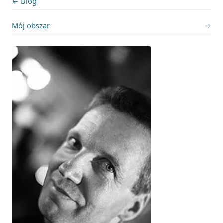
← Blog
Mój obszar
→