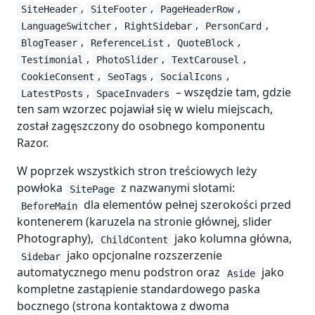
,
,
,
SiteHeader
SiteFooter
PageHeaderRow
,
,
,
LanguageSwitcher
RightSidebar
PersonCard
,
,
,
BlogTeaser
ReferenceList
QuoteBlock
,
,
,
Testimonial
PhotoSlider
TextCarousel
,
,
,
CookieConsent
SeoTags
SocialIcons
,
– wszędzie tam, gdzie
LatestPosts
SpaceInvaders
ten sam wzorzec pojawiał się w wielu miejscach,
został zagęszczony do osobnego komponentu
Razor.
W poprzek wszystkich stron treściowych leży
powłoka
z nazwanymi slotami:
SitePage
dla elementów pełnej szerokości przed
BeforeMain
kontenerem (karuzela na stronie głównej, slider
Photography),
jako kolumna główna,
ChildContent
jako opcjonalne rozszerzenie
Sidebar
automatycznego menu podstron oraz
jako
Aside
kompletne zastąpienie standardowego paska
bocznego (strona kontaktowa z dwoma