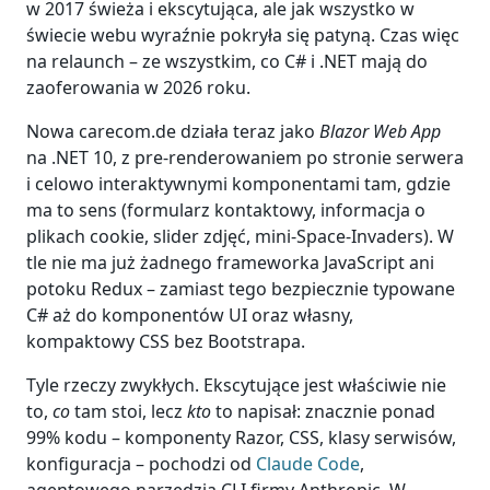
w 2017 świeża i ekscytująca, ale jak wszystko w
świecie webu wyraźnie pokryła się patyną. Czas więc
na relaunch – ze wszystkim, co C# i .NET mają do
zaoferowania w 2026 roku.
Nowa carecom.de działa teraz jako
Blazor Web App
na .NET 10, z pre-renderowaniem po stronie serwera
i celowo interaktywnymi komponentami tam, gdzie
ma to sens (formularz kontaktowy, informacja o
plikach cookie, slider zdjęć, mini-Space-Invaders). W
tle nie ma już żadnego frameworka JavaScript ani
potoku Redux – zamiast tego bezpiecznie typowane
C# aż do komponentów UI oraz własny,
kompaktowy CSS bez Bootstrapa.
Tyle rzeczy zwykłych. Ekscytujące jest właściwie nie
to,
co
tam stoi, lecz
kto
to napisał: znacznie ponad
99% kodu – komponenty Razor, CSS, klasy serwisów,
konfiguracja – pochodzi od
Claude Code
,