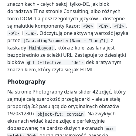
znacznikach – całych sekcji tylko-DE, jak blok
doradztwa IT na stronie Consulting, albo różnych
form DOM dla poszczególnych języków – dostępne
są malutkie komponenty Razor:
,
,
,
<De>
<En>
<Fi>
i
. Odczytują one aktywną wartość języka
<Pl>
<Ja>
przez
z
[CascadingParameter(Name = "Lang")]
kaskady
, która z kolei zasilana jest
MainLayout
bezpośrednio ze ścieżki URL. Zastępuje to dziesiątki
bloków
deklaratywnym
@if (Effective == "de")
znacznikiem, który czyta się jak HTML.
Photography
Na stronie Photography działa slider 42 zdjęć, który
zajmuje całą szerokość przeglądarki – ale ze stałą
proporcją 3:2 pasującą do oryginalnych obrazów
1920×1280 i
. Na zwykłych
object-fit: contain
ekranach widać każde zdjęcie perfekcyjnie
dopasowane; na bardzo dużych ekranach
max-
ogranicza wysokość, a wąskie
height: 70vh