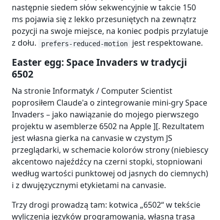
następnie siedem słów sekwencyjnie w takcie 150
ms pojawia się z lekko przesuniętych na zewnątrz
pozycji na swoje miejsce, na koniec podpis przylatuje
z dołu.
jest respektowane.
prefers-reduced-motion
Easter egg: Space Invaders w tradycji
6502
Na stronie Informatyk / Computer Scientist
poprosiłem Claude'a o zintegrowanie mini-gry Space
Invaders – jako nawiązanie do mojego pierwszego
projektu w asemblerze 6502 na Apple ][. Rezultatem
jest własna gierka na canvasie w czystym JS
przeglądarki, w schemacie kolorów strony (niebiescy
akcentowo najeźdźcy na czerni stopki, stopniowani
według wartości punktowej od jasnych do ciemnych)
i z dwujęzycznymi etykietami na canvasie.
Trzy drogi prowadzą tam: kotwica „6502“ w tekście
wyliczenia języków programowania, własna trasa