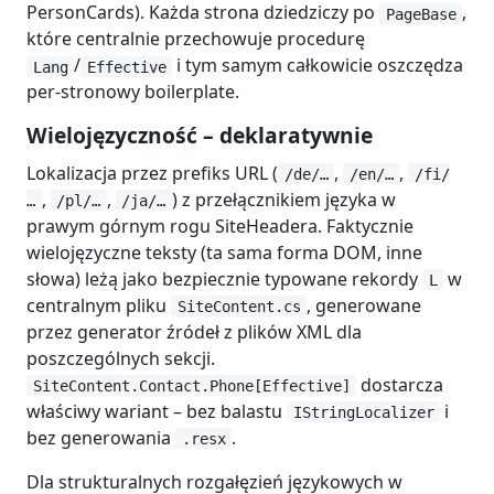
PersonCards). Każda strona dziedziczy po
,
PageBase
które centralnie przechowuje procedurę
/
i tym samym całkowicie oszczędza
Lang
Effective
per-stronowy boilerplate.
Wielojęzyczność – deklaratywnie
Lokalizacja przez prefiks URL (
,
,
/de/…
/en/…
/fi/
,
,
) z przełącznikiem języka w
…
/pl/…
/ja/…
prawym górnym rogu SiteHeadera. Faktycznie
wielojęzyczne teksty (ta sama forma DOM, inne
słowa) leżą jako bezpiecznie typowane rekordy
w
L
centralnym pliku
, generowane
SiteContent.cs
przez generator źródeł z plików XML dla
poszczególnych sekcji.
dostarcza
SiteContent.Contact.Phone[Effective]
właściwy wariant – bez balastu
i
IStringLocalizer
bez generowania
.
.resx
Dla strukturalnych rozgałęzień językowych w