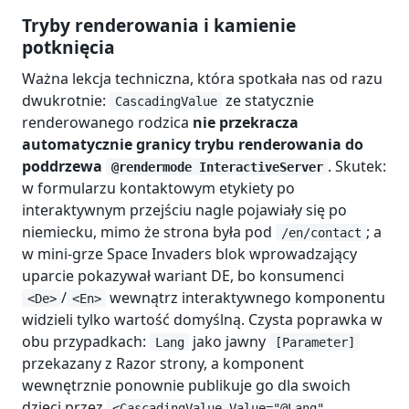
Tryby renderowania i kamienie
potknięcia
Ważna lekcja techniczna, która spotkała nas od razu
dwukrotnie:
ze statycznie
CascadingValue
renderowanego rodzica
nie przekracza
automatycznie granicy trybu renderowania do
poddrzewa
. Skutek:
@rendermode InteractiveServer
w formularzu kontaktowym etykiety po
interaktywnym przejściu nagle pojawiały się po
niemiecku, mimo że strona była pod
; a
/en/contact
w mini-grze Space Invaders blok wprowadzający
uparcie pokazywał wariant DE, bo konsumenci
/
wewnątrz interaktywnego komponentu
<De>
<En>
widzieli tylko wartość domyślną. Czysta poprawka w
obu przypadkach:
jako jawny
Lang
[Parameter]
przekazany z Razor strony, a komponent
wewnętrznie ponownie publikuje go dla swoich
dzieci przez
<CascadingValue Value="@Lang"