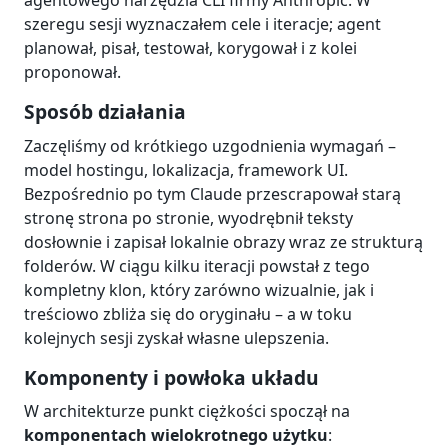
agentowego narzędzia CLI firmy Anthropic. W
szeregu sesji wyznaczałem cele i iteracje; agent
planował, pisał, testował, korygował i z kolei
proponował.
Sposób działania
Zaczęliśmy od krótkiego uzgodnienia wymagań –
model hostingu, lokalizacja, framework UI.
Bezpośrednio po tym Claude przescrapował starą
stronę strona po stronie, wyodrębnił teksty
dosłownie i zapisał lokalnie obrazy wraz ze strukturą
folderów. W ciągu kilku iteracji powstał z tego
kompletny klon, który zarówno wizualnie, jak i
treściowo zbliża się do oryginału – a w toku
kolejnych sesji zyskał własne ulepszenia.
Komponenty i powłoka układu
W architekturze punkt ciężkości spoczął na
komponentach wielokrotnego użytku
: