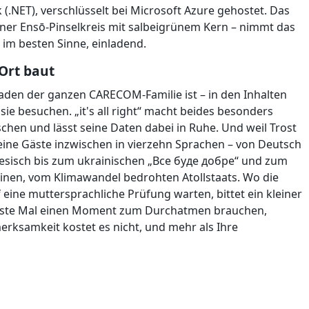
k (.NET), verschlüsselt bei Microsoft Azure gehostet. Das
ener Ensō-Pinselkreis mit salbeigrünem Kern – nimmt das
 im besten Sinne, einladend.
Ort baut
aden der ganzen CARECOM-Familie ist – in den Inhalten
e besuchen. „it's all right“ macht beides besonders
hen und lässt seine Daten dabei in Ruhe. Und weil Trost
eine Gäste inzwischen in vierzehn Sprachen – von Deutsch
nesisch bis zum ukrainischen „Все буде добре“ und zum
einen, vom Klimawandel bedrohten Atollstaats. Wo die
eine muttersprachliche Prüfung warten, bittet ein kleiner
chste Mal einen Moment zum Durchatmen brauchen,
erksamkeit kostet es nicht, und mehr als Ihre