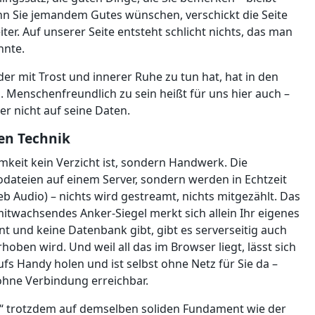
enn Sie jemandem Gutes wünschen, verschickt die Seite
iter. Auf unserer Seite entsteht schlicht nichts, das man
nnte.
der mit Trost und innerer Ruhe zu tun hat, hat in den
. Menschenfreundlich zu sein heißt für uns hier auch –
r nicht auf seine Daten.
hen Technik
mkeit kein Verzicht ist, sondern Handwerk. Die
odateien auf einem Server, sondern werden in Echtzeit
b Audio) – nichts wird gestreamt, nichts mitgezählt. Das
itwachsendes Anker-Siegel merkt sich allein Ihr eigenes
t und keine Datenbank gibt, gibt es serverseitig auch
rhoben wird. Und weil all das im Browser liegt, lässt sich
aufs Handy holen und ist selbst ohne Netz für Sie da –
 ohne Verbindung erreichbar.
ght“ trotzdem auf demselben soliden Fundament wie der