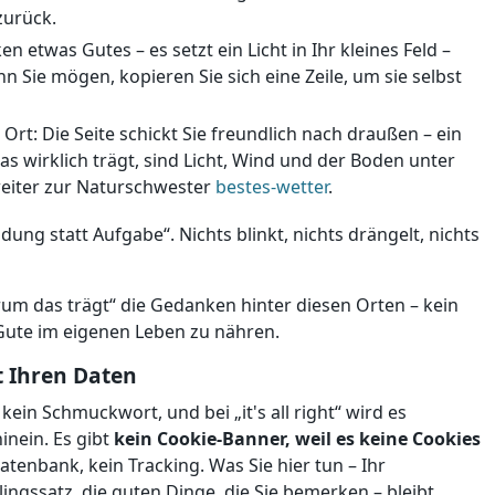
zurück.
 etwas Gutes – es setzt ein Licht in Ihr kleines Feld –
ie mögen, kopieren Sie sich eine Zeile, um sie selbst
Ort: Die Seite schickt Sie freundlich nach draußen – ein
s wirklich trägt, sind Licht, Wind und der Boden unter
 weiter zur Naturschwester
bestes-wetter
.
dung statt Aufgabe“. Nichts blinkt, nichts drängelt, nichts
um das trägt“ die Gedanken hinter diesen Orten – kein
 Gute im eigenen Leben zu nähren.
 Ihren Daten
in Schmuckwort, und bei „it's all right“ wird es
inein. Es gibt
kein Cookie-Banner, weil es keine Cookies
Datenbank, kein Tracking. Was Sie hier tun – Ihr
ingssatz, die guten Dinge, die Sie bemerken – bleibt