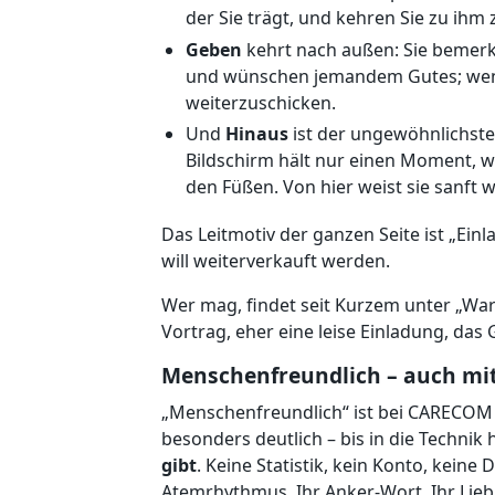
der Sie trägt, und kehren Sie zu ihm 
Geben
kehrt nach außen: Sie bemerken
und wünschen jemandem Gutes; wenn S
weiterzuschicken.
Und
Hinaus
ist der ungewöhnlichste 
Bildschirm hält nur einen Moment, wa
den Füßen. Von hier weist sie sanft
Das Leitmotiv der ganzen Seite ist „Einla
will weiterverkauft werden.
Wer mag, findet seit Kurzem unter „War
Vortrag, eher eine leise Einladung, das
Menschenfreundlich – auch mit
„Menschenfreundlich“ ist bei CARECOM ke
besonders deutlich – bis in die Technik h
gibt
. Keine Statistik, kein Konto, keine 
Atemrhythmus, Ihr Anker-Wort, Ihr Liebl