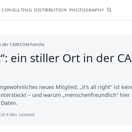
CONSULTING
DISTRIBUTION
PHOTOGRAPHY
t in der CARECOM-Familie
ut“: ein stiller Ort in der
ewöhnliches neues Mitglied: „it's all right“ ist ke
tersteckt – und warum „menschenfreundlich“ hier a
 Daten.
026
·
4 Min. Lesezeit