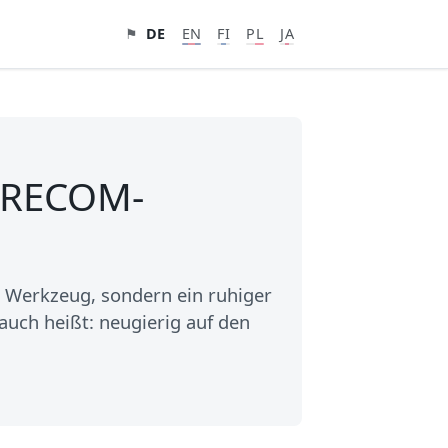
⚑
DE
EN
FI
PL
JA
 CARECOM-
in Werkzeug, sondern ein ruhiger
uch heißt: neugierig auf den